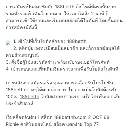
การสมัครเป็นสมาชิกกับ 188betth เว็บไซต์ที่ตรงนั้นง่าย
รวมทั้งรวดเร็วทันใจมากมาย ใช้เวลาไม่ถึง 2 นาที ก็
สามารถเข้าใช้งานและเริ่มเล่นสล็อตได้ในทันที โดยขั้นตอน
การสมัครมีดังนี้
1. เข้าไปที่เว็บไซต์หลักของ 188betth
2. คลิกปุ่ม ลงทะเบียนเป็นสมาชิก และก็กรอกข้อมูลให้
ครบถ้วนสมบูรณ์
3. ตั้งชื่อผู้ใช้และรหัสผ่าน พร้อมรับรองเบอร์โทรศัพท์
4. เข้าระบบและเพิ่มเติมเงินคราวแรกเพื่อรับโบนัสในทันที
ภายหลังจากสมัครเสร็จ คุณสามารถเลือกรับโปรโมชั่น
188betth ต่างๆได้ตามต้องการ ไม่ว่าจะเป็นโบนัสต้อนรับ
100%,
188betth
โบนัสฝากคราวแรก, หรือโปรคืนยอดเสีย
ประจำสัปดาห์
เว็บสล็อตอันดับ 1 สล็อต 188betthb.com 2 OCT 68
Richie คาสิโนออนไลน์ สล็อต แตกง่าย Top 77