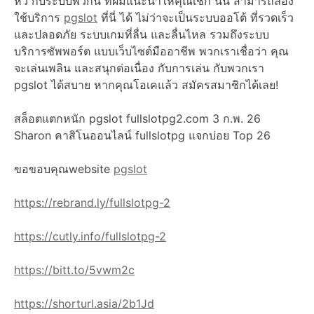
หัว กับระบบพวกนี้ ที่ผมแนะนำให้คุณเช็ก นั้น สามารถลอง
ใช้บริการ
pgslot
ที่นี่ ได้ ไม่ว่าจะเป็นระบบออโต้ ที่รวดเร็ว
และปลอดภัย ระบบเกมที่ลื่น และลื่นไหล รวมถึงระบบ
บริการซัพพอร์ต แบบเว็บไซต์มืออาชีพ พวกเราเชื่อว่า คุณ
จะเล่นเพลิน และสนุกต่อเนื่อง กับการเล่น กับพวกเรา
pgslot ได้สบาย หากคุณโอเคแล้ว สมัครสมาชิกได้เลย!
สล็อตแตกหนัก pgslot fullslotpg2.com 3 ก.พ. 26
Sharon คาสิโนออนไลน์ fullslotpg แจกบ่อย Top 26
ขอขอบคุณwebsite
pgslot
https://rebrand.ly/fullslotpg-2
https://cutly.info/fullslotpg-2
https://bitt.to/5vwm2c
https://shorturl.asia/2b1Jd