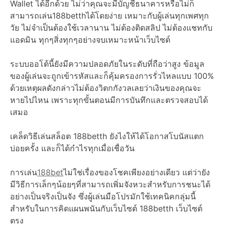
Wallet ได้อีกด้วย ไม่ว่าคุณจะมีบัญชีธนาคารหรือไม่ก็
สามารถเล่น188betthได้โดยง่าย เหมาะกับผู้เล่นทุกเพศทุก
วัย ไม่จำเป็นต้องใช้เวลานาน ไม่ต้องติดสลิป ไม่ต้องแชทกับ
แอดมิน ทุกๆสิ่งทุกๆอย่างจบเหมาะหน้าเว็บไซต์
ระบบออโต้นี้ยังมีความปลอดภัยในระดับที่ถือว่าสูง ข้อมูล
ของผู้เล่นจะถูกเข้ารหัสและก็คุ้มครองการรั่วไหลแบบ 100%
ด้วยเหตุผลดังกล่าวไม่ต้องวิตกกังวลเลยว่าเงินของคุณจะ
หายไปไหน เพราะทุกขั้นตอนมีการบันทึกและตรวจสอบได้
เสมอ
เคล็ดวิธีเล่นสล็อต 188betth ยังไงให้ได้โอกาสโบนัสแตก
บ่อยครั้ง และก็ได้กำไรทุกเมื่อเชื่อวัน
การเล่น
188bet
ไม่ใช่เรื่องของโชคเพียงอย่างเดียว แต่ว่ายัง
มีวิธีการเล็กๆน้อยๆที่สามารถเพิ่มจังหวะสำหรับการชนะได้
อย่างเป็นจริงเป็นจัง ซึ่งผู้เล่นมือโปรมักใช้เทคนิคกลุ่มนี้
สำหรับในการคิดแผนพนันกับเว็บไซต์ 188betth เว็บไซต์
ตรง