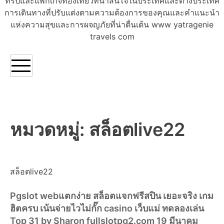
ทริปและแพ็กเกจท่องเที่ยวที่น่าสนใจในประเทศและต่างประเทศ
การเดินทางที่ปรับแต่งตามความต้องการของคุณและคำแนะนำ
แห่งความสุขและการผจญภัยที่น่าตื่นเต้น www yatragenie
travels com
หมวดหมู่:
สล็อตlive22
สล็อตlive22
Pgslot webแตกง่าย สล็อตแจกฟรีสปิน เยอะจริง เกม
ฮิตครบ เน้นจ่ายไวไม่กั๊ก casino เว็บแม่ ทดลองเล่น
Top 31 by Sharon fullslotpg2.com 19 มีนาคม