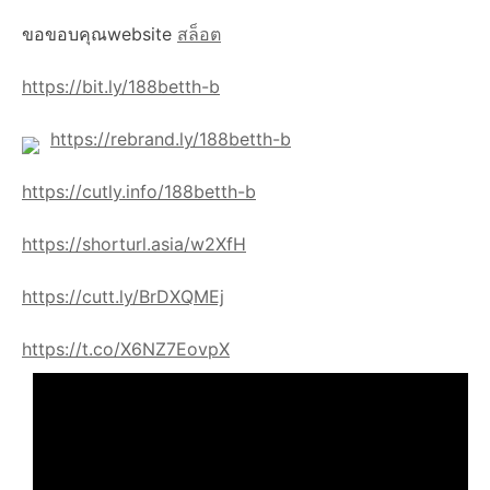
ขอขอบคุณwebsite
สล็อต
https://bit.ly/188betth-b
https://rebrand.ly/188betth-b
https://cutly.info/188betth-b
https://shorturl.asia/w2XfH
https://cutt.ly/BrDXQMEj
https://t.co/X6NZ7EovpX