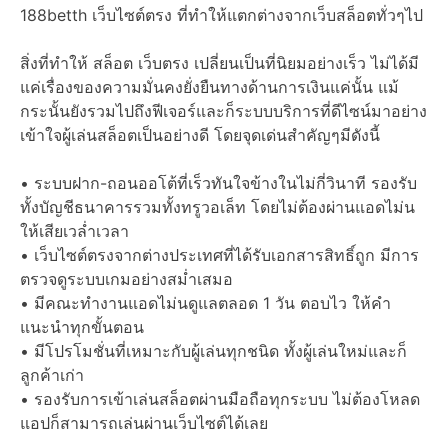
188betth เว็บไซต์ตรง ที่ทำให้แตกต่างจากเว็บสล็อตทั่วๆไป
สิ่งที่ทำให้ สล็อต เว็บตรง เปลี่ยนเป็นที่นิยมอย่างเร็ว ไม่ได้มี
แค่เรื่องของความมั่นคงยั่งยืนทางด้านการเงินแค่นั้น แม้
กระนั้นยังรวมไปถึงฟีเจอร์และก็ระบบบริการที่ดีไซน์มาอย่าง
เข้าใจผู้เล่นสล็อตเป็นอย่างดี โดยจุดเด่นสำคัญๆมีดังนี้
• ระบบฝาก-ถอนออโต้ที่เร็วทันใจข้างในไม่กี่วินาที รองรับ
ทั้งบัญชีธนาคารรวมทั้งทรูวอเล็ท โดยไม่ต้องผ่านแอดไม่น
ให้เสียเวล่ำเวลา
• เว็บไซต์ตรงจากต่างประเทศที่ได้รับเอกสารสิทธิ์ถูก มีการ
ตรวจดูระบบเกมอย่างสม่ำเสมอ
• มีคณะทำงานแอดไม่นดูแลตลอด 1 วัน ตอบไว ให้คำ
แนะนำทุกขั้นตอน
• มีโปรโมชั่นที่เหมาะกับผู้เล่นทุกชนิด ทั้งผู้เล่นใหม่และก็
ลูกค้าเก่า
• รองรับการเข้าเล่นสล็อตผ่านมือถือทุกระบบ ไม่ต้องโหลด
แอปก็สามารถเล่นผ่านเว็บไซต์ได้เลย