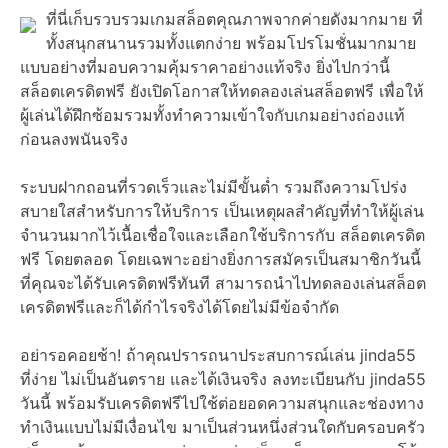
ที่นี่เก็บรวบรวมเกมสล็อตคุณภาพจากค่ายดังมากมาย ที่
ทั้งสนุกสนานรวมทั้งแตกง่าย พร้อมโปรโมชั่นมากมาย
แบบอย่างที่มอบความคุ้มราคาอย่างแท้จริง ยิ่งไปกว่านี้
สล็อตเครดิตฟรี ยังเปิดโอกาสให้ทดลองเล่นสล็อตฟรี เพื่อให้
ผู้เล่นได้ฝึกซ้อมรวมทั้งทำความเข้าใจกับเกมอย่างถ่องแท้
ก่อนลงพนันจริง
ระบบฝากถอนที่รวดเร็วและไม่มีขั้นต่ำ รวมถึงความโปร่ง
สบายใสสำหรับการให้บริการ เป็นเหตุผลสำคัญที่ทำให้ผู้เล่น
จำนวนมากไว้เนื้อเชื่อใจและเลือกใช้บริการกับ สล็อตเครดิต
ฟรี โดยตลอด โดยเฉพาะอย่างยิ่งการสมัครเป็นสมาชิกวันนี้
ที่คุณจะได้รับเครดิตฟรีทันที สามารถนำไปทดลองเล่นสล็อต
เครดิตฟรีและก็ได้กำไรจริงได้โดยไม่มีข้อจำกัด
อย่ารอคอยช้า! ถ้าคุณปรารถนาประสบการณ์เล่น jinda55
ที่ง่าย ไม่เป็นอันตราย และได้เงินจริง ลงทะเบียนกับ jinda55
วันนี้ พร้อมรับเครดิตฟรีไปใช้ต่อยอดความสนุกและช่องทาง
ทำเงินแบบไม่มีเงื่อนไข มาเป็นส่วนหนึ่งส่วนใดกับครอบครัว