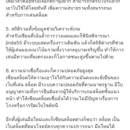
เสียเวลาคอยหรือเจอกติกายุ่งยาก สามารถกดรับโปรแล้วก็
เอาไปใช้ได้โดยทันที เพิ่มความสบายรวมทั้งสมรรถนะ
สำหรับการเล่นสล็อต
5. สถิติรวมทั้งข้อมูลช่วยวิเคราะห์เกม
สำหรับเซียนที่เน้นย้ำการวางแผนและก็พินิจพิจารณา
jinda55 มีระบบแสดงเรื่องราวเดิมพัน แล้วก็สถิติต่างๆที่ช่วย
ให้ผู้เล่นมองแนวโน้มรวมทั้งวางกลอุบายเจริญขึ้น ทำให้การ
เล่นมีความเที่ยงตรงและก็โอกาสชนะสูงขึ้นตามไปด้วย
6. ความน่าเชื่อถือและก็ความปลอดภัยสูงสุด
เซียนสล็อตให้ความเอาใจใส่กับความมั่นคงและยั่งยืนของ
เว็บที่เล่น สล็อต มีระบบความปลอดภัยที่ตามมาตรฐาน มีใบ
อนุญาตรวมทั้งการยืนยันจากผู้ให้บริการเกมสล็อตชั้นแนว
หน้า ทำให้เซียนสล็อตเชื่อมั่นได้ว่าจะไม่มีปัญหาเรื่องการ
โกงหรือการปิดเว็บไซต์หนี
อีกทั้งผู้เล่นมือใหม่และก็เซียนสล็อตต่างก็พบว่า สล็อต เป็น
เว็บสล็อตที่ตอบโจทย์ครบทุกความปรารถนา มือใหม่ได้