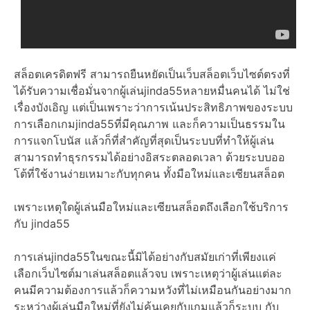
สล็อตเครดิตฟรี สามารถยืนหยัดเป็นเว็บสล็อตเว็บไซต์ตรงที่
ได้รับความเชื่อมั่นจากผู้เล่นjinda55หลายหมื่นคนได้ ไม่ใช่
เรื่องบังเอิญ แต่เป็นเพราะว่าการเน้นประสิทธิภาพของระบบ
การเลือกเกมjinda55ที่มีคุณภาพ และก็ความเป็นธรรมใน
การแจกโบนัส แล้วก็ที่สำคัญที่สุดเป็นระบบที่ทำให้ผู้เล่น
สามารถทำธุรกรรมได้อย่างอิสระตลอดเวลา ด้วยระบบออ
โต้ที่ใช้งานง่ายเหมาะกับทุกคน ทั้งมือใหม่และเซียนสล็อต
เพราะเหตุใดผู้เล่นมือใหม่และเซียนสล็อตถึงเลือกใช้บริการ
กับ jinda55
การเล่นjinda55ในขณะนี้มิได้อย่างกับสมัยเก่าที่เพียงแค่
เลือกเว็บไซต์มาเล่นสล็อตแล้วจบ เพราะเหตุว่าผู้เล่นแต่ละ
คนมีความต้องการแล้วก็ความหวังที่ไม่เหมือนกันอย่างมาก
ระหว่างผู้เล่นมือใหม่ที่ยังไม่คุ้นเคยกับเกมแล้วก็ระบบ กับ