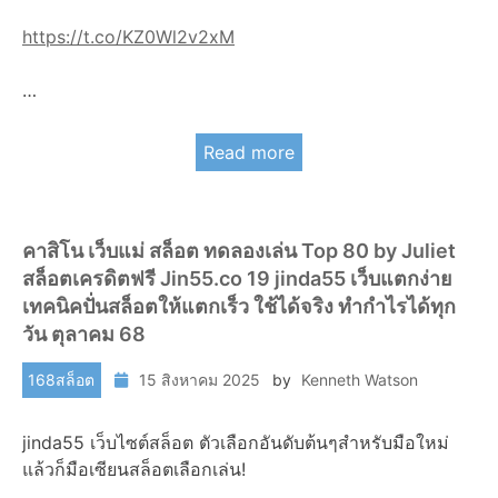
https://t.co/KZ0Wl2v2xM
…
Read more
คาสิโน เว็บแม่ สล็อต ทดลองเล่น Top 80 by Juliet
สล็อตเครดิตฟรี Jin55.co 19 jinda55 เว็บแตกง่าย
เทคนิคปั่นสล็อตให้แตกเร็ว ใช้ได้จริง ทำกำไรได้ทุก
วัน ตุลาคม 68
168สล็อต
15 สิงหาคม 2025
by
Kenneth Watson
jinda55 เว็บไซต์สล็อต ตัวเลือกอันดับต้นๆสำหรับมือใหม่
แล้วก็มือเซียนสล็อตเลือกเล่น!