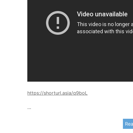
https://shorturl.asia/q9boL
…
Re