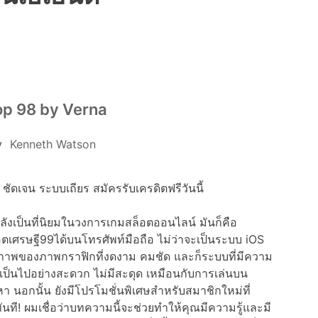
op 98 by Verna
y
Kenneth Watson
ชัดเจน ระบบเถียร สมัครรับเครดิตฟรีวันนี้
ำลังเป็นที่นิยมในวงการเกมสล็อตออนไลน์ มันก็คือ
็อตเศรษฐี99ได้บนโทรศัพท์มือถือ ไม่ว่าจะเป็นระบบ iOS
ณภาพของภาพกราฟิกที่งดงาม คมชัด และก็ระบบที่มีความ
ี่เป็นไปอย่างสะดวก ไม่มีสะดุด เหมือนกับการเล่นบน
มหา นอกนั้น ยังมีโปรโมชั่นพิเศษสำหรับสมาชิกใหม่ที่
ันที! ผมเชื่อว่าบทความนี้จะช่วยทำให้คุณมีความรู้และมี