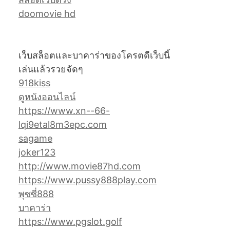
doomovie hd
เว็บสล็อตและบาคาร่าของโครตดีเว็บนี้
เล่นแล้วรวยจัดๆ
918kiss
ดูหนังออนไลน์
https://www.xn--66-
lqi9etal8m3epc.com
sagame
joker123
http://www.movie87hd.com
https://www.pussy888play.com
พุซซี่888
บาคาร่า
https://www.pgslot.golf