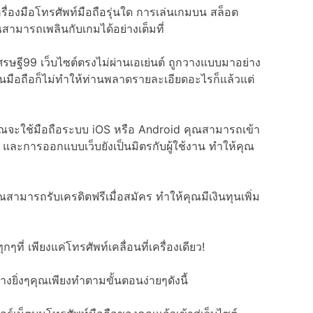
ครื่องมือโทรศัพท์มือถือรุ่นใด การเล่นเกมบน สล็อต
สามารถเพลินกับเกมได้อย่างเต็มที่
รษฐี99 เว็บไซต์ตรงไม่ผ่านเอเย่นต์ ถูกวางแบบมาอย่าง
บนมือถือก็ไม่ทำให้ท่านพลาดรายละเอียดอะไรก็แล้วแต่
่าคุณจะใช้มือถือระบบ iOS หรือ Android คุณสามารถเข้า
 และการออกแบบเว็บยังเป็นมิตรกับผู้ใช้งาน ทำให้คุณ
ุณสามารถรับเครดิตฟรีเมื่อสมัคร ทำให้คุณมีเงินทุนเพิ่ม
ี่ เพียงแค่โทรศัพท์เคลื่อนที่เครื่องเดียว!
่างยิ่งๆคุณเพียงทำตามขั้นตอนง่ายๆดังนี้