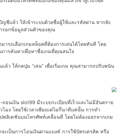
อร์เน็ตบนโทรศัพท์มือถือของคุณแล้วเข้าสู่เว็บไซต์
ัญชีแล้ว ให้เข้าระบบด้วยชื่อผู้ใช้และรหัสผ่าน หากยัง
ล้วกรอกข้อมูลส่วนตัวของคุณ
สามารถเลือกเกมสล็อตที่ต้องการเล่นได้โดยทันที โดย
การค้นหาเพื่อหาชื่อเกมที่คุณสนใจ
นแล้ว ให้กดปุ่ม “เล่น” เพื่อเริ่มเกม คุณสามารถปรับพนัน
าก-ถอนเงิน slot99 มีระบบระเบียบที่เร็วและไม่มีอันตราย
ง โดยใช้เวลาเพียงแต่ไม่กี่นาทีแค่นั้น การทำ
ปพลิเคชันบนโทรศัพท์เคลื่อนที่ โดยไม่ต้องออกจากเกม
จะเป็นการโอนเงินผ่านแบงค์ การใช้บัตรเครดิต หรือ