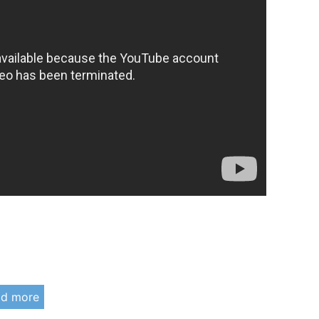
ad more