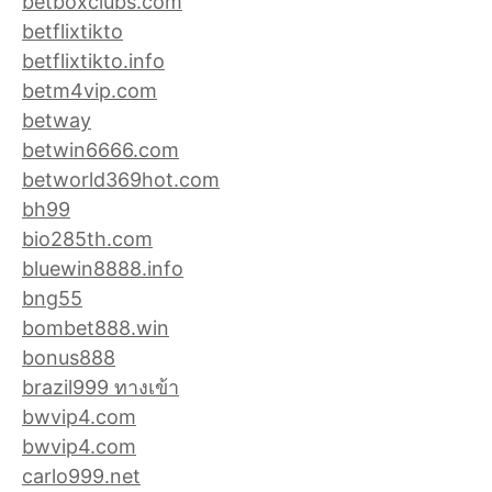
betboxclubs.com
betflixtikto
betflixtikto.info
betm4vip.com
betway
betwin6666.com
betworld369hot.com
bh99
bio285th.com
bluewin8888.info
bng55
bombet888.win
bonus888
brazil999 ทางเข้า
bwvip4.com
bwvip4.com
carlo999.net