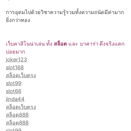
การอุดมไปด้วยวิชาความรู้รวมทั้งความถนัดมีค่ามาก
ยิ่งกว่าทอง
เว็บคาสิโนน่าเล่น ทั้ง
สล็อต
และ
บาคาร่า
ตึงจริงแตก
บ่อยมาก
joker123
slot168
สล็อตเว็บตรง
slot99
slot66
jinda44
สล็อตเว็บตรง
สล็อต888
สล็อต888
slot99