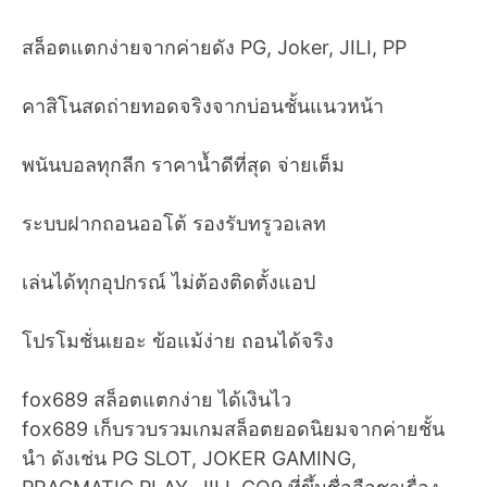
สล็อตแตกง่ายจากค่ายดัง PG, Joker, JILI, PP
คาสิโนสดถ่ายทอดจริงจากบ่อนชั้นแนวหน้า
พนันบอลทุกลีก ราคาน้ำดีที่สุด จ่ายเต็ม
ระบบฝากถอนออโต้ รองรับทรูวอเลท
เล่นได้ทุกอุปกรณ์ ไม่ต้องติดตั้งแอป
โปรโมชั่นเยอะ ข้อแม้ง่าย ถอนได้จริง
fox689 สล็อตแตกง่าย ได้เงินไว
fox689 เก็บรวบรวมเกมสล็อตยอดนิยมจากค่ายชั้น
นำ ดังเช่น PG SLOT, JOKER GAMING,