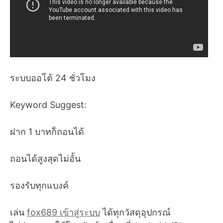
ระบบออโต้ 24 ชั่วโมง
Keyword Suggest:
ฝาก 1 บาทก็ถอนได้
ถอนได้สูงสุดไม่อั้น
รองรับทุกแบงค์
เล่น
fox689 เข้าสู่ระบบ
ได้ทุกวัสดุอุปกรณ์