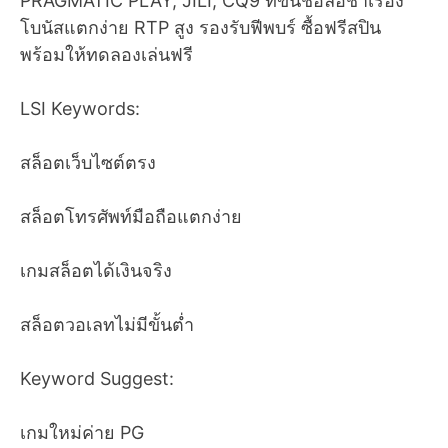
PRAGMATIC PLAY, JILI, CQ9 ที่ขึ้นชื่อลือชาเรื่อง
โบนัสแตกง่าย RTP สูง รองรับฟีพบร์ ซื้อฟรีสปิน
พร้อมให้ทดลองเล่นฟรี
LSI Keywords:
สล็อตเว็บไซต์ตรง
สล็อตโทรศัพท์มือถือแตกง่าย
เกมสล็อตได้เงินจริง
สล็อตวอเลทไม่มีขั้นต่ำ
Keyword Suggest:
เกมใหม่ค่าย PG