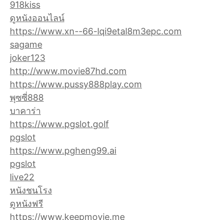
918kiss
ดูหนังออนไลน์
https://www.xn--66-lqi9etal8m3epc.com
sagame
joker123
http://www.movie87hd.com
https://www.pussy888play.com
พุซซี่888
บาคาร่า
https://www.pgslot.golf
pgslot
https://www.pgheng99.ai
pgslot
live22
หนังชนโรง
ดูหนังฟรี
https://www.keepmovie.me