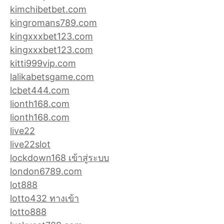
kimchibetbet.com
kingromans789.com
kingxxxbet123.com
kingxxxbet123.com
kitti999vip.com
lalikabetsgame.com
lcbet444.com
lionth168.com
lionth168.com
live22
live22slot
lockdown168 เข้าสู่ระบบ
london6789.com
lot888
lotto432 ทางเข้า
lotto888