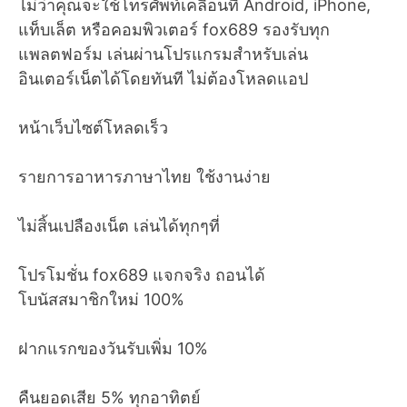
ไม่ว่าคุณจะใช้โทรศัพท์เคลื่อนที่ Android, iPhone,
แท็บเล็ต หรือคอมพิวเตอร์ fox689 รองรับทุก
แพลตฟอร์ม เล่นผ่านโปรแกรมสำหรับเล่น
อินเตอร์เน็ตได้โดยทันที ไม่ต้องโหลดแอป
หน้าเว็บไซต์โหลดเร็ว
รายการอาหารภาษาไทย ใช้งานง่าย
ไม่สิ้นเปลืองเน็ต เล่นได้ทุกๆที่
โปรโมชั่น fox689 แจกจริง ถอนได้
โบนัสสมาชิกใหม่ 100%
ฝากแรกของวันรับเพิ่ม 10%
คืนยอดเสีย 5% ทุกอาทิตย์