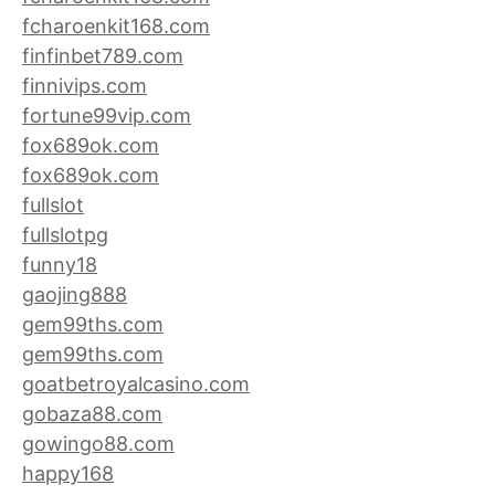
fcharoenkit168.com
finfinbet789.com
finnivips.com
fortune99vip.com
fox689ok.com
fox689ok.com
fullslot
fullslotpg
funny18
gaojing888
gem99ths.com
gem99ths.com
goatbetroyalcasino.com
gobaza88.com
gowingo88.com
happy168