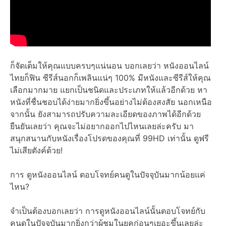
ก็จัดเต็มให้คุณแบบครบๆแน่นอน บอกเลยว่า หนังออนไลน์
ไทยก็ฟิน ซีรีส์นอกก็เพลินแน่ๆ 100% มีหนังและซีรีส์ให้คุณ
เลือกมากมาย แยกเป็นชนิดและประเภทให้แล้วอีกด้วย หา
หนังที่ชื่นชอบได้ง่ายมากยิ่งขึ้นอย่างไม่ต้องสงสัย นอกเหนือ
จากนั้น ยังสามารถปรับความละเอียดของภาพได้อีกด้วย
ยืนยันเลยว่า คุณจะไม่อยากออกไปไหนเลยล่ะครับ มา
สนุกสนานกับหนังเรื่องโปรดของคุณที่ 99HD เท่านั้น ดูฟรี
ไม่เสียตังค์ด้วย!
การ ดูหนังออนไลน์ ตอบโจทย์คนดูในปัจจุบันมากน้อยแค่
ไหน?
จำเป็นต้องบอกเลยว่า การดูหนังออนไลน์นั้นตอบโจทย์กับ
คนดูในปัจจุบันมากยิ่งกว่าผู้ชมในยุคก่อนๆเยอะขึ้นเลยล่ะ