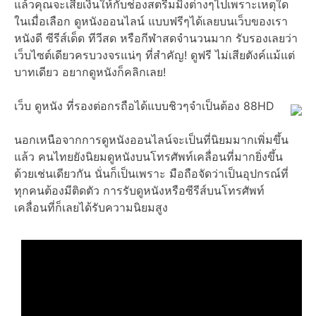
แล้วคุณจะเสียเงินให้กับช่องสตรีมมิ่งต่างๆไปเพราะเหตุใด
ในเมื่อเลือก ดูหนังออนไลน์ แบบฟรีๆได้เลยบนเว็บของเรา
หนังดี ซีรีส์เด็ด ทีวีสด หรือกีฬาสดจำนวนมาก รับรองเลยว่า
เว็บไซต์เดียวครบวงจรแน่ๆ ที่สำคัญ! ดูฟรี ไม่เสียตังค์แม้แต่
บาทเดียว อยากดูหนังก็คลิกเลย!
เว็บ ดูหนัง ที่รองต่อกรถือได้แบบชิวๆจำเป็นต้อง 88HD
นอกเหนือจากการดูหนังออนไลน์จะเป็นที่นิยมมากเพิ่มขึ้น
แล้ว คนไทยยังนิยมดูหนังบนโทรศัพท์เคลื่อนที่มากยิ่งขึ้น
ด้วยเช่นเดียวกัน นั่นก็เป็นเพราะ มือถือจัดว่าเป็นอุปกรณ์ที่
ทุกคนต้องมีติดตัว การรับดูหนังหรือซีรีส์บนโทรศัพท์
เคลื่อนที่ก็เลยได้รับความนิยมสูง