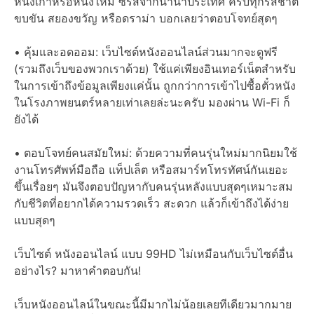
หนังเก่าหรือหนังใหม่ ซีรีส์จากนานาประเทศ ครบทุกรสชาติ
ขบขัน สยองขวัญ หรือดราม่า บอกเลยว่าตอบโจทย์สุดๆ
• คุ้มและอดออม: เว็บไซต์หนังออนไลน์ส่วนมากจะดูฟรี
(รวมถึงเว็บของพวกเราด้วย) ใช้แค่เพียงอินเทอร์เน็ตสำหรับ
ในการเข้าถึงข้อมูลเพียงแค่นั้น ถูกกว่าการเข้าไปซื้อตั๋วหนัง
ในโรงภาพยนตร์หลายเท่าเลยล่ะนะครับ มองผ่าน Wi-Fi ก็
ยังได้
• ตอบโจทย์คนสมัยใหม่: ด้วยความที่คนรุ่นใหม่มากนิยมใช้
งานโทรศัพท์มือถือ แท็ปเล็ต หรือสมาร์ทโทรทัศน์กันเยอะ
ขึ้นเรื่อยๆ มันจึงตอบปัญหากับคนรุ่นหลังแบบสุดๆเหมาะสม
กับชีวิตที่อยากได้ความรวดเร็ว สะดวก แล้วก็เข้าถึงได้ง่าย
แบบสุดๆ
เว็บไซต์ หนังออนไลน์ แบบ 99HD ไม่เหมือนกับเว็บไซต์อื่น
อย่างไร? มาหาคำตอบกัน!
เว็บหนังออนไลน์ในขณะนี้มีมากไม่น้อยเลยทีเดียวมากมาย