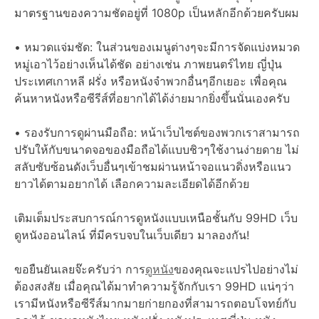
มาตรฐานของความชัดอยู่ที่ 1080p เป็นหลักอีกด้วยครับผม
• หมวดแจ่มชัด: ในส่วนของเมนูต่างๆจะมีการจัดแบ่งหมวด
หมู่เอาไว้อย่างเห็นได้ชัด อย่างเช่น ภาพยนตร์ไทย ญี่ปุ่น
ประเทศเกาหลี ฝรั่ง หรือหนังจำพวกอื่นๆอีกเยอะ เพื่อคุณ
ค้นหาหนังหรือซีรีส์ที่อยากได้ได้ง่ายมากยิ่งขึ้นนั่นเองครับ
• รองรับการดูผ่านมือถือ: หน้าเว็บไซต์ของพวกเราสามารถ
ปรับให้กับขนาดจอของมือถือได้แบบชิวๆใช้งานง่ายดาย ไม่
สลับซับซ้อนดังเว็บอื่นๆเข้าชมผ่านหน้าจอแนวดิ่งหรือแนว
ยาวได้ตามอยากได้ เลือกความละเอียดได้อีกด้วย
เติมเต็มประสบการณ์การดูหนังแบบเหนือชั้นกับ 99HD เว็บ
ดูหนังออนไลน์ ที่มีครบจบในเว็บเดียว มาลองกัน!
ขอยืนยันเลยจ๊ะครับว่า การ
ดูหนัง
ของคุณจะแปรไปอย่างไม่
ต้องสงสัย เมื่อคุณได้มาทำความรู้จักกับเรา 99HD แน่ๆว่า
เรามีหนังหรือซีรีส์มากมายก่ายกองที่สามารถตอบโจทย์กับ