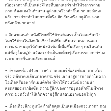
เนื่องจากว่านี่เป็นหนังผีไทยที่บอกเลยว่า ทำให้วงการถ่าย
ภาพ ห้องแดงในตำนาน ดูน่าสะพรึงกลัวขึ้นมากเลยล่ะนะ
ครับ การถ่ายทำในสถานที่จริง ตึกเรียนจริง สตูดิโอ น่าสะ
พรึงกลัวมากมาย!
• ลัดดาแลนด์: หนังผีไทยที่ใช้บ้านจัดสรรเป็นโลเคชันจริง
โดยใช้บ้านในจังหวัดเชียงใหม่ที่มาเพิ่มความหลอนและ
ความน่าขนลุกให้กับหนังหัวข้อนี้เพิ่มขึ้นเรื่อยๆ คนไหนกัน
แน่ที่อยู่ในหมู่บ้านจัดสรรจำเป็นจะต้องรู้เรื่องบรรยากาศช่วง
เวลากลางคืนแบบลัดดาแลนด์
• ผีช่องเครื่องปรับอากาศ: ภาพยนตร์ที่ผลิตขึ้นมาจากเรื่อง
จริง คดีฆาตเกลื่อนกลาดรรมจริง เอามาสู่การถ่ายทำในฉาก
โฮเต็ลหรืออพาร์ตเมนต์จริง ที่ทำให้ตัวหนังมีความน่า
สยดสยองมากยิ่งขึ้น ความรู้สึกของการอยู่หอพักที่ไม่มีทาง
ความมุ่งหวังทำให้เกิดความรู้สึกหลอนอย่างบอกไม่ถูก
• เพื่อนที่ระลึก:
ดูหนัง
ถ้าเกิดคุณเป็นคนเมืองกรุงเทวดา คุณ