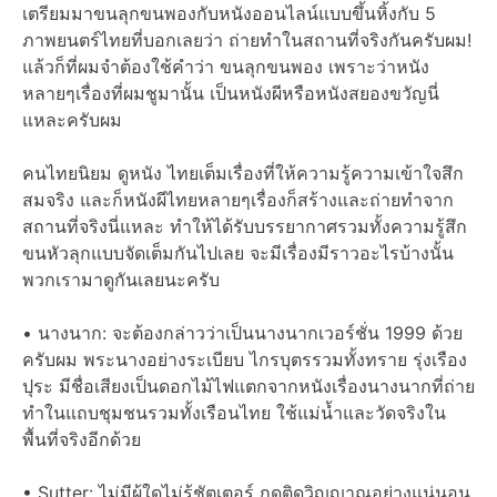
เตรียมมาขนลุกขนพองกับหนังออนไลน์แบบขึ้นหิ้งกับ 5
ภาพยนตร์ไทยที่บอกเลยว่า ถ่ายทำในสถานที่จริงกันครับผม!
แล้วก็ที่ผมจำต้องใช้คำว่า ขนลุกขนพอง เพราะว่าหนัง
หลายๆเรื่องที่ผมชูมานั้น เป็นหนังผีหรือหนังสยองขวัญนี่
แหละครับผม
คนไทยนิยม ดูหนัง ไทยเต็มเรื่องที่ให้ความรู้ความเข้าใจสึก
สมจริง และก็หนังผีไทยหลายๆเรื่องก็สร้างและถ่ายทำจาก
สถานที่จริงนี่แหละ ทำให้ได้รับบรรยากาศรวมทั้งความรู้สึก
ขนหัวลุกแบบจัดเต็มกันไปเลย จะมีเรื่องมีราวอะไรบ้างนั้น
พวกเรามาดูกันเลยนะครับ
• นางนาก: จะต้องกล่าวว่าเป็นนางนากเวอร์ชั่น 1999 ด้วย
ครับผม พระนางอย่างระเบียบ ไกรบุตรรวมทั้งทราย รุ่งเรือง
ปุระ มีชื่อเสียงเป็นดอกไม้ไฟแตกจากหนังเรื่องนางนากที่ถ่าย
ทำในแถบชุมชนรวมทั้งเรือนไทย ใช้แม่น้ำและวัดจริงใน
พื้นที่จริงอีกด้วย
• Sutter: ไม่มีผู้ใดไม่รู้ชัตเตอร์ กดติดวิญญาณอย่างแน่นอน