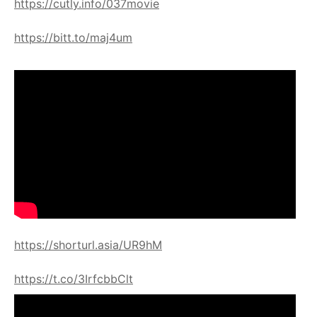
https://cutly.info/037movie
https://bitt.to/maj4um
https://shorturl.asia/UR9hM
https://t.co/3IrfcbbClt