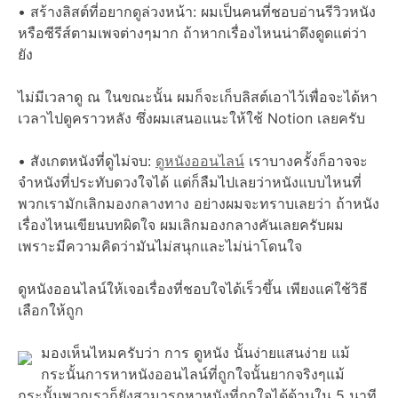
• สร้างลิสต์ที่อยากดูล่วงหน้า: ผมเป็นคนที่ชอบอ่านรีวิวหนัง
หรือซีรีส์ตามเพจต่างๆมาก ถ้าหากเรื่องไหนน่าดึงดูดแต่ว่า
ยัง
ไม่มีเวลาดู ณ ในขณะนั้น ผมก็จะเก็บลิสต์เอาไว้เพื่อจะได้หา
เวลาไปดูคราวหลัง ซึ่งผมเสนอแนะให้ใช้ Notion เลยครับ
• สังเกตหนังที่ดูไม่จบ:
ดูหนังออนไลน์
เราบางครั้งก็อาจจะ
จำหนังที่ประทับดวงใจได้ แต่ก็ลืมไปเลยว่าหนังแบบไหนที่
พวกเรามักเลิกมองกลางทาง อย่างผมจะทราบเลยว่า ถ้าหนัง
เรื่องไหนเขียนบทผิดใจ ผมเลิกมองกลางคันเลยครับผม
เพราะมีความคิดว่ามันไม่สนุกและไม่น่าโดนใจ
ดูหนังออนไลน์ให้เจอเรื่องที่ชอบใจได้เร็วขึ้น เพียงแค่ใช้วิธี
เลือกให้ถูก
มองเห็นไหมครับว่า การ ดูหนัง นั้นง่ายแสนง่าย แม้
กระนั้นการหาหนังออนไลน์ที่ถูกใจนั้นยากจริงๆแม้
กระนั้นพวกเราก็ยังสามารถหาหนังที่ถูกใจได้ด้านใน 5 นาที