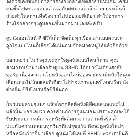
จึงควรเคยชินกับอาคารร้างกึ่งกลางเขตสาธรแน่นอน เคยมี
คนขึ้นไปตรวจสอบแล้วเจอกับศพมาแล้วอีกด้วย ประเด็นนี้
ถ่ายทำในสถานที่จริงมากไม่น้อยเลยทีเดียว ทำให้อาคาร
ร้างใจกลางกรุงดูหลอนขึ้นมากมายเลยล่ะครับ
ดูหนังออนไลน์ ดี ซีรีส์เด็ด จัดเต็มทุกเรื่อง มาแบบครบรส
ถูกใจแบบไหนก็เลือกได้แน่นอน จัดหมวดหมู่ให้แล้วอีกด้วย!
บอกเลยว่า ไม่ว่าคุณจะถูกใจดูหนังแบบไหนก็ตาม คุณ
สามารถเข้ามาเลือกรับดูบน 88HD ได้อย่างไม่ต้องสงสัย
ขอรับ เนื่องจากว่าเว็บหนังออนไลน์ของพวกเรามีหนังให้คุณ
เลือกมากไม่น้อยเลยทีเดียว ไม่ว่าจะภาพยนตร์ไทยหรือหนัง
ต่างถิ่น ซีรีส์ไทยหรือซีรีส์นอก
ก็มาแบบครบๆแน่ๆ แล้วก็จากลิสต์หนังผีที่ผมเสนอแนะไป
แล้วนั้น บอกเลยว่า ควรค่าแก่การดูแน่นอน เพราะคุณจะได้
รับประสบการณ์การดูหนังที่ผลิตมาจากสถานที่จริง ค้ำ
ประกันความหลอนทุกวินาทีแน่ๆขอรับ คิดจะดูหนังใหม่ๆ
หรือหนังเก่าๆก็มาเลือก ดูหนัง ได้เลยที่ 88HD พวกเรายินดี