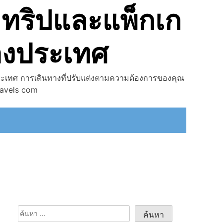
ว ทริปและแพ็กเก
างประเทศ
งประเทศ การเดินทางที่ปรับแต่งตามความต้องการของคุณ
ravels com
ค้นหา