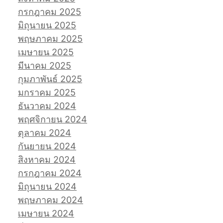
กรกฎาคม 2025
มิถุนายน 2025
พฤษภาคม 2025
เมษายน 2025
มีนาคม 2025
กุมภาพันธ์ 2025
มกราคม 2025
ธันวาคม 2024
พฤศจิกายน 2024
ตุลาคม 2024
กันยายน 2024
สิงหาคม 2024
กรกฎาคม 2024
มิถุนายน 2024
พฤษภาคม 2024
เมษายน 2024