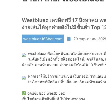
Westbluez เครดิตฟรี 17 สิงหาคม wes
ง่ายเล่นได้ทุกค่ายดังไม่มีขั้นต่ำ Top
westbluez168bet.com
23 พฤษภาคม 202
westbluez คือเว็บพนันออนไลน์แบบครบวงจร ที่อ
ระดับพรีเมียมอีกทั้ง สล็อตออนไลน์, คาสิโนสด,
นำสมัย มาพร้อมระบบ ฝากถอนอัตโนมัติ 10 วินาที รอ
พวกเราให้บริการผ่านระบบ เว็บตรงไม่ผ่านเอเย่นต์ 
บนโทรศัพท์มือถือ แท็บเล็ต และก็คอมพิวเตอร์ 
จุดแข็งของ westbluez
เว็บไซต์ตรง ลิขสิทธิ์แท้ ไม่ผ่านตัวกลาง