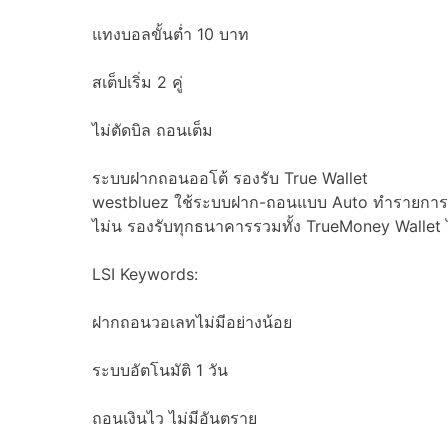
แทงบอลขั้นต่ำ 10 บาท
สเต็ปเริ่ม 2 คู่
ไม่ตัดบิล ถอนเต็ม
ระบบฝากถอนออโต้ รองรับ True Wallet
westbluez ใช้ระบบฝาก-ถอนแบบ Auto ทำรายการเร็ว
ไม่น รองรับทุกธนาคารรวมทั้ง TrueMoney Wallet ไ
LSI Keywords:
ฝากถอนวอเลทไม่มีอย่างน้อย
ระบบอัตโนมัติ 1 วัน
ถอนเงินไว ไม่มีอันตราย